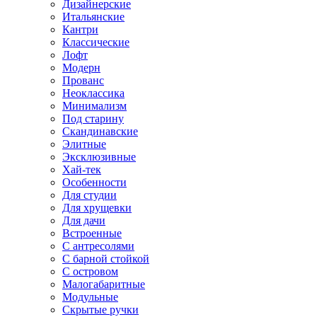
Дизайнерские
Итальянские
Кантри
Классические
Лофт
Модерн
Прованс
Неоклассика
Минимализм
Под старину
Скандинавские
Элитные
Эксклюзивные
Хай-тек
Особенности
Для студии
Для хрущевки
Для дачи
Встроенные
С антресолями
С барной стойкой
С островом
Малогабаритные
Модульные
Скрытые ручки